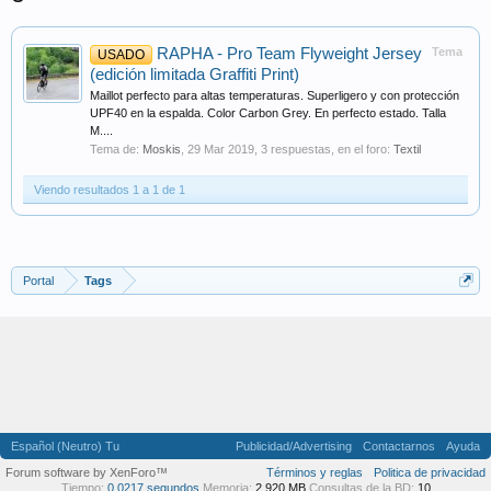
RAPHA - Pro Team Flyweight Jersey
Tema
USADO
(edición limitada Graffiti Print)
Maillot perfecto para altas temperaturas. Superligero y con protección
UPF40 en la espalda. Color Carbon Grey. En perfecto estado. Talla
M....
Tema de:
Moskis
,
29 Mar 2019
, 3 respuestas, en el foro:
Textil
Viendo resultados 1 a 1 de 1
Portal
Tags
Español (Neutro) Tu
Publicidad/Advertising
Contactarnos
Ayuda
Forum software by XenForo™
Términos y reglas
Politica de privacidad
Tiempo:
0,0217 segundos
Memoria:
2,920 MB
Consultas de la BD:
10