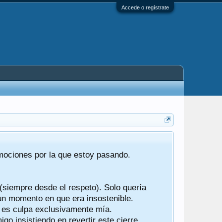
Accede o regístrate
Tras 22 año
emociones por la que estoy pasando.
foro de "ba
compartían r
 (siempre desde el respeto). Solo quería
Gracias a t
 un momento en que era insostenible.
participes d
y es culpa exclusivamente mía.
o insistiendo en revertir este cierre.
Ha sido un 