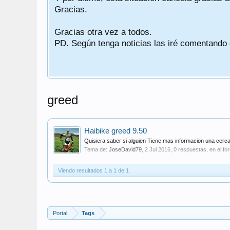
Gracias.
Gracias otra vez a todos.
PD. Según tenga noticias las iré comentando
greed
Haibike greed 9.50
Quisiera saber si alguien Tiene mas informacion una cerca
Tema de:
JoseDavid79
,
2 Jul 2016
, 0 respuestas, en el fo
Viendo resultados 1 a 1 de 1
Portal
Tags