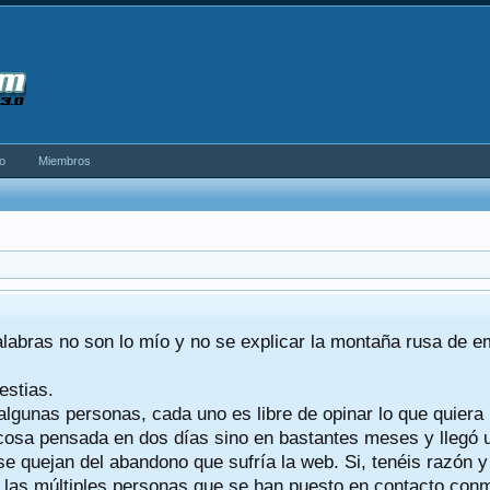
o
Miembros
alabras no son lo mío y no se explicar la montaña rusa de 
estias.
algunas personas, cada uno es libre de opinar lo que quiera
a cosa pensada en dos días sino en bastantes meses y llegó
se quejan del abandono que sufría la web. Si, tenéis razón 
a las múltiples personas que se han puesto en contacto conmig