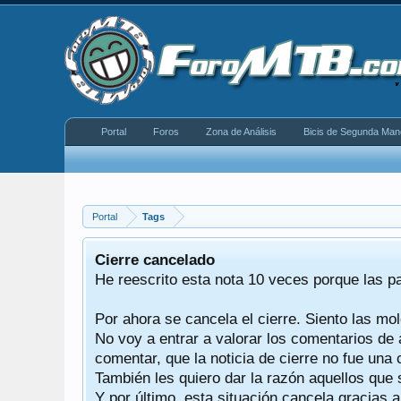
Portal
Foros
Zona de Análisis
Bicis de Segunda Man
Portal
Tags
equeño
Cierre cancelado
donde se
He reescrito esta nota 10 veces porque las p
Por ahora se cancela el cierre. Siento las mol
iéndonos
No voy a entrar a valorar los comentarios de 
comentar, que la noticia de cierre no fue un
También les quiero dar la razón aquellos que 
Y por último, esta situación cancela gracias 