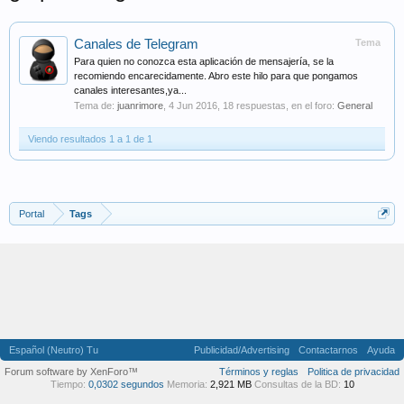
Canales de Telegram
Tema
Para quien no conozca esta aplicación de mensajería, se la
recomiendo encarecidamente. Abro este hilo para que pongamos
canales interesantes,ya...
Tema de:
juanrimore
,
4 Jun 2016
, 18 respuestas, en el foro:
General
Viendo resultados 1 a 1 de 1
Portal
Tags
Español (Neutro) Tu
Publicidad/Advertising
Contactarnos
Ayuda
Forum software by XenForo™
Términos y reglas
Politica de privacidad
Tiempo:
0,0302 segundos
Memoria:
2,921 MB
Consultas de la BD:
10