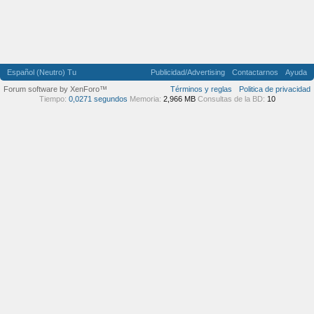
Español (Neutro) Tu
Publicidad/Advertising
Contactarnos
Ayuda
Forum software by XenForo™
Términos y reglas
Politica de privacidad
Tiempo:
0,0271 segundos
Memoria:
2,966 MB
Consultas de la BD:
10