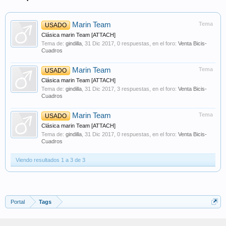
Marin Team
Tema
USADO
Clásica marin Team [ATTACH]
Tema de:
gindilla
,
31 Dic 2017
, 0 respuestas, en el foro:
Venta Bicis-
Cuadros
Marin Team
Tema
USADO
Clásica marin Team [ATTACH]
Tema de:
gindilla
,
31 Dic 2017
, 3 respuestas, en el foro:
Venta Bicis-
Cuadros
Marin Team
Tema
USADO
Clásica marin Team [ATTACH]
Tema de:
gindilla
,
31 Dic 2017
, 0 respuestas, en el foro:
Venta Bicis-
Cuadros
Viendo resultados 1 a 3 de 3
Portal
Tags