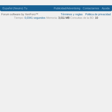
Español (Neutro) Tu
Publicidad/Advertising
Contactarnos
Ayuda
Forum software by XenForo™
Términos y reglas
Politica de privacidad
Tiempo:
0,0341 segundos
Memoria:
3,011 MB
Consultas de la BD:
10