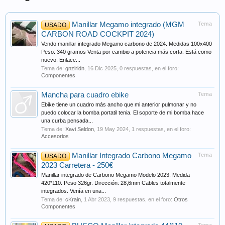
Manillar Megamo integrado (MGM
Tema
USADO
CARBON ROAD COCKPIT 2024)
Vendo manillar integrado Megamo carbono de 2024. Medidas 100x400
Peso: 340 gramos Venta por cambio a potencia más corta. Está como
nuevo. Enlace...
Tema de:
gnzlrldn
,
16 Dic 2025
, 0 respuestas, en el foro:
Componentes
Mancha para cuadro ebike
Tema
Ebike tiene un cuadro más ancho que mi anterior pulmonar y no
puedo colocar la bomba portatil tenia. El soporte de mi bomba hace
una curba pensada...
Tema de:
Xavi Seldon
,
19 May 2024
, 1 respuestas, en el foro:
Accesorios
Manillar Integrado Carbono Megamo
Tema
USADO
2023 Carretera - 250€
Manillar integrado de Carbono Megamo Modelo 2023. Medida
420*110. Peso 326gr. Dirección: 28,6mm Cables totalmente
integrados. Venía en una...
Tema de:
cKrain
,
1 Abr 2023
, 9 respuestas, en el foro:
Otros
Componentes