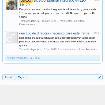
BUSCO Manillar integrado 44/110-
Tema
USADO
44/120
Estoy buscando un manillar integrado de 44 de ancho y potencia de
110 aunque podría adaptarme a una de 120. No quiero replicas. Un
saludo
Tema de:
gabri100
,
15 Nov 2021
, 0 respuestas, en el foro:
Componentes
que tipo de direccion necesito para este frente
Tema
hola gente les queria consultar que juego direccion voy a necesitar
para este cuadro (venzo thorn) por que en la boleta del cuadro dice
que es...
Tema de:
tiagocarp
,
19 Jun 2018
, 1 respuestas, en el foro:
Mecánica
Viendo resultados 1 a 5 de 5
Portal
Tags