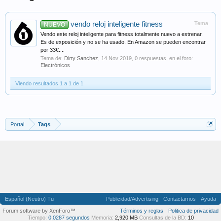
vendo reloj inteligente fitness
Tema
NUEVO
Vendo este reloj inteligente para fitness totalmente nuevo a estrenar.
Es de exposición y no se ha usado. En Amazon se pueden encontrar
por 33€....
Tema de:
Dirty Sanchez
,
14 Nov 2019
, 0 respuestas, en el foro:
Electrónicos
Viendo resultados 1 a 1 de 1
Portal
Tags
Español (Neutro) Tu
Publicidad/Advertising
Contactarnos
Ayuda
Forum software by XenForo™
Términos y reglas
Politica de privacidad
Tiempo:
0,0287 segundos
Memoria:
2,920 MB
Consultas de la BD:
10