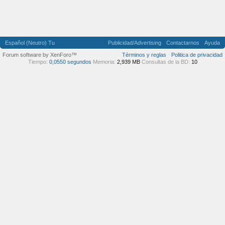
Español (Neutro) Tu
Publicidad/Advertising
Contactarnos
Ayuda
Forum software by XenForo™
Términos y reglas
Politica de privacidad
Tiempo:
0,0550 segundos
Memoria:
2,939 MB
Consultas de la BD:
10