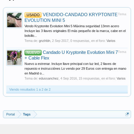
VENDIDO-CANDADO KRYPTONITE
Tema
USADO
EVOLUTION MINI 5
Vendo Kryptonite Evolution Mini 5 Máxima seguridad 13mm acero
Incluye las 3 llaves originales El más pequeño de la marca, cabe en el
bolsillo...
Tema de:
gnzlrldn
,
2 Sep 2017
, 0 respuestas, en el foro:
Varios
Candado U Kryptonite Evolution Mini 7
Tema
NUEVO
+ Cable Flex
Nuevo a estrenar. Incluye llave principal con luz led, 2 llaves de
repuesto e instrucciónes Lo vendo por 29 Euros con entrega en mano
en Madrid o...
Tema de:
edussanchez
,
4 Sep 2016
, 15 respuestas, en el foro:
Varios
Viendo resultados 1 a 2 de 2
Portal
Tags