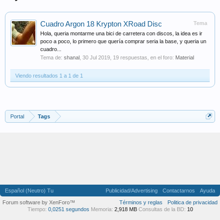
Cuadro Argon 18 Krypton XRoad Disc
Tema
Hola, queria montarme una bici de carretera con discos, la idea es ir
poco a poco, lo primero que quería comprar seria la base, y queria un
cuadro...
Tema de:
shanal
,
30 Jul 2019
, 19 respuestas, en el foro:
Material
Viendo resultados 1 a 1 de 1
Portal
Tags
Español (Neutro) Tu
Publicidad/Advertising
Contactarnos
Ayuda
Forum software by XenForo™
Términos y reglas
Politica de privacidad
Tiempo:
0,0251 segundos
Memoria:
2,918 MB
Consultas de la BD:
10