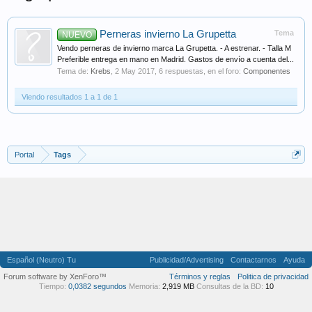
Perneras invierno La Grupetta
Tema
NUEVO
Vendo perneras de invierno marca La Grupetta. - A estrenar. - Talla M
Preferible entrega en mano en Madrid. Gastos de envío a cuenta del...
Tema de:
Krebs
,
2 May 2017
, 6 respuestas, en el foro:
Componentes
Viendo resultados 1 a 1 de 1
Portal
Tags
Español (Neutro) Tu
Publicidad/Advertising
Contactarnos
Ayuda
Forum software by XenForo™
Términos y reglas
Politica de privacidad
Tiempo:
0,0382 segundos
Memoria:
2,919 MB
Consultas de la BD:
10