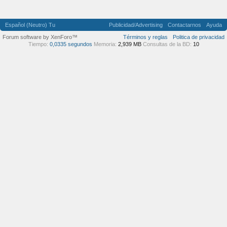
Español (Neutro) Tu
Publicidad/Advertising
Contactarnos
Ayuda
Forum software by XenForo™
Términos y reglas
Politica de privacidad
Tiempo:
0,0335 segundos
Memoria:
2,939 MB
Consultas de la BD:
10