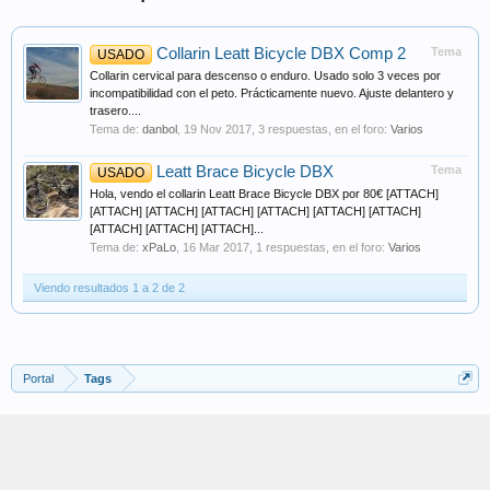
Collarin Leatt Bicycle DBX Comp 2
Tema
USADO
Collarin cervical para descenso o enduro. Usado solo 3 veces por
incompatibilidad con el peto. Prácticamente nuevo. Ajuste delantero y
trasero....
Tema de:
danbol
,
19 Nov 2017
, 3 respuestas, en el foro:
Varios
Leatt Brace Bicycle DBX
Tema
USADO
Hola, vendo el collarin Leatt Brace Bicycle DBX por 80€ [ATTACH]
[ATTACH] [ATTACH] [ATTACH] [ATTACH] [ATTACH] [ATTACH]
[ATTACH] [ATTACH] [ATTACH]...
Tema de:
xPaLo
,
16 Mar 2017
, 1 respuestas, en el foro:
Varios
Viendo resultados 1 a 2 de 2
Portal
Tags