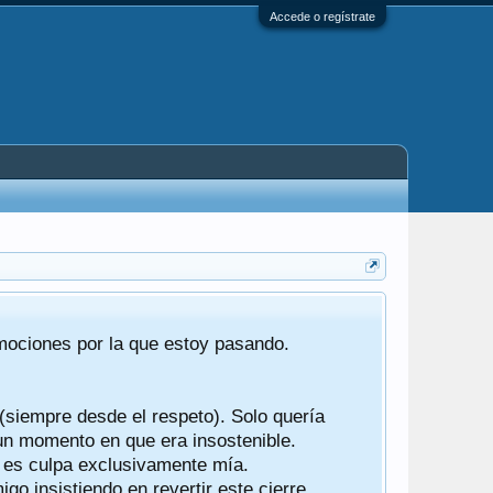
Accede o regístrate
Tras 22 año
emociones por la que estoy pasando.
foro de "ba
compartían r
 (siempre desde el respeto). Solo quería
Gracias a t
 un momento en que era insostenible.
participes d
y es culpa exclusivamente mía.
o insistiendo en revertir este cierre.
Ha sido un 