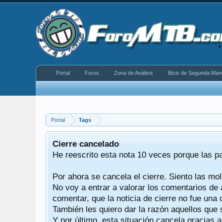
Portal
Foros
Zona de Análisis
Bicis de Segunda Man
Portal
Tags
equeño
Cierre cancelado
donde se
He reescrito esta nota 10 veces porque las p
Por ahora se cancela el cierre. Siento las mol
iéndonos
No voy a entrar a valorar los comentarios de 
comentar, que la noticia de cierre no fue un
También les quiero dar la razón aquellos que 
Y por último, esta situación cancela gracias 