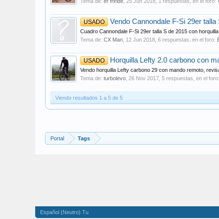
Tema de:
er friride
,
25 Jun 2018
, 1 respuestas, en el foro:
Vendo Cannondale F-Si 29er talla S
USADO
Cuadro Cannondale F-Si 29er talla S de 2015 con horquilla
Tema de:
CX Man
,
12 Jun 2018
, 6 respuestas, en el foro:
Horquilla Lefty 2.0 carbono con 
USADO
Vendo horquilla Lefty carbono 29 con mando remoto, rev
Tema de:
turbolevo
,
26 Nov 2017
, 5 respuestas, en el foro
Viendo resultados 1 a 5 de 5
Portal
Tags
Español (Neutro) Tu