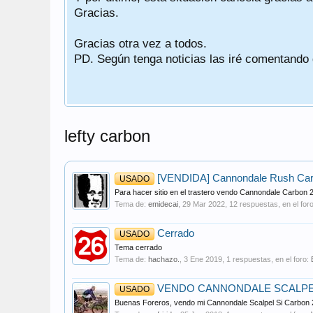
Gracias.
Gracias otra vez a todos.
PD. Según tenga noticias las iré comentando
lefty carbon
[VENDIDA] Cannondale Rush Carbo
USADO
Para hacer sitio en el trastero vendo Cannondale Carbon 2
Tema de:
emidecai
,
29 Mar 2022
, 12 respuestas, en el for
Cerrado
USADO
Tema cerrado
Tema de:
hachazo.
,
3 Ene 2019
, 1 respuestas, en el foro:
VENDO CANNONDALE SCALPEL
USADO
Buenas Foreros, vendo mi Cannondale Scalpel Si Carbon 2 Ta