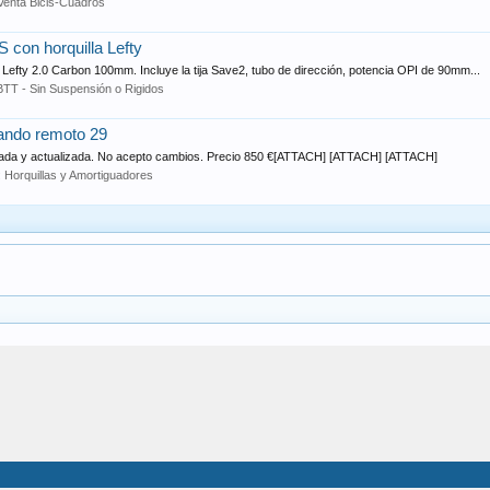
Venta Bicis-Cuadros
 con horquilla Lefty
 Lefty 2.0 Carbon 100mm. Incluye la tija Save2, tubo de dirección, potencia OPI de 90mm...
BTT - Sin Suspensión o Rigidos
mando remoto 29
isada y actualizada. No acepto cambios. Precio 850 €[ATTACH] [ATTACH] [ATTACH]
:
Horquillas y Amortiguadores