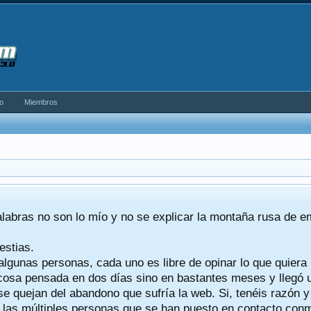
o
Miembros
alabras no son lo mío y no se explicar la montaña rusa de 
estias.
algunas personas, cada uno es libre de opinar lo que quiera
a cosa pensada en dos días sino en bastantes meses y llegó
se quejan del abandono que sufría la web. Si, tenéis razón 
a las múltiples personas que se han puesto en contacto conmig