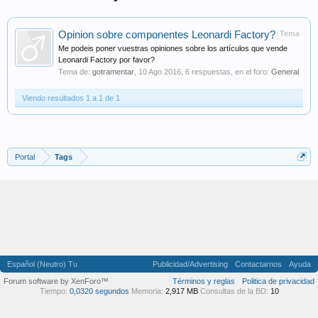
Opinion sobre componentes Leonardi Factory?
Tema
Me podeis poner vuestras opiniones sobre los artículos que vende
Leonardi Factory por favor?
Tema de:
gotramentar
,
10 Ago 2016
, 6 respuestas, en el foro:
General
Viendo resultados 1 a 1 de 1
Portal
Tags
Español (Neutro) Tu
Publicidad/Advertising
Contactarnos
Ayuda
Forum software by XenForo™
Términos y reglas
Politica de privacidad
Tiempo:
0,0320 segundos
Memoria:
2,917 MB
Consultas de la BD:
10