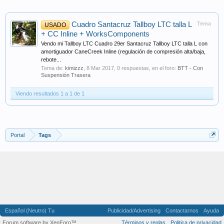
Cuadro Santacruz Tallboy LTC talla L
Tema
USADO
+ CC Inline + WorksComponents
Vendo mi Tallboy LTC Cuadro 29er Santacruz Tallboy LTC talla L con
amortiguador CaneCreek Inline (regulación de compresión alta/baja,
rebote...
Tema de:
kimizzz
,
8 Mar 2017
, 0 respuestas, en el foro:
BTT - Con
Suspensión Trasera
Viendo resultados 1 a 1 de 1
Portal
Tags
Español (Neutro) Tu
Publicidad/Advertising
Contactarnos
Ayuda
Forum software by XenForo™
Términos y reglas
Politica de privacidad