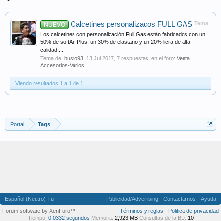
Calcetines personalizados FULL GAS
Tema
NUEVO
Los calcetines con personalización Full Gas están fabricados con un
50% de softAir Plus, un 30% de elastano y un 20% licra de alta
calidad....
Tema de:
busto93
,
13 Jul 2017
, 7 respuestas, en el foro:
Venta
Accesorios-Varios
Viendo resultados 1 a 1 de 1
Portal
Tags
Español (Neutro) Tu
Publicidad/Advertising
Contactarnos
Ayuda
Forum software by XenForo™
Términos y reglas
Politica de privacidad
Tiempo:
0,0332 segundos
Memoria:
2,923 MB
Consultas de la BD:
10