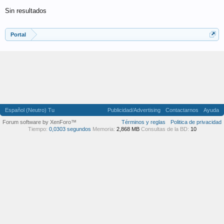
Sin resultados
Portal
Español (Neutro) Tu
Publicidad/Advertising
Contactarnos
Ayuda
Forum software by XenForo™
Términos y reglas
Politica de privacidad
Tiempo:
0,0303 segundos
Memoria:
2,868 MB
Consultas de la BD:
10