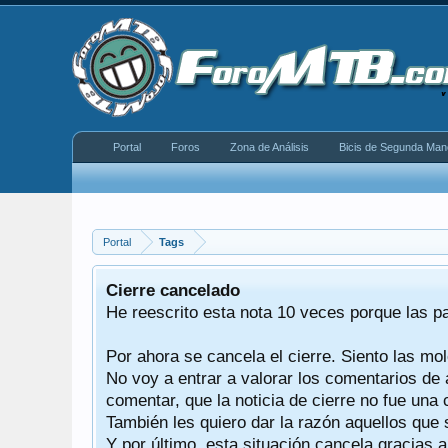
Portal
Foros
Zona de Análisis
Bicis de Segunda Man
Portal
Tags
equeño
Cierre cancelado
donde se
He reescrito esta nota 10 veces porque las p
Por ahora se cancela el cierre. Siento las mol
iéndonos
No voy a entrar a valorar los comentarios de 
comentar, que la noticia de cierre no fue un
También les quiero dar la razón aquellos que 
Y por último, esta situación cancela gracias 