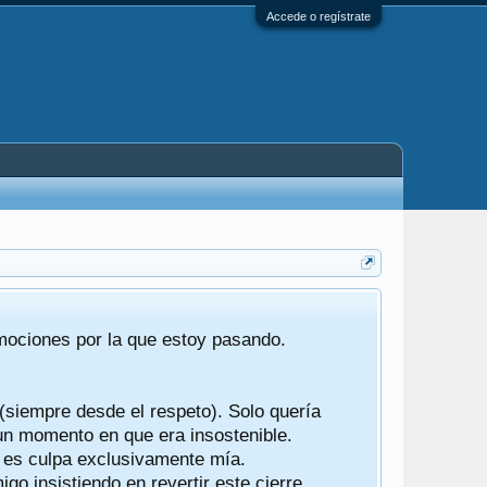
Accede o regístrate
Tras 22 año
emociones por la que estoy pasando.
foro de "ba
compartían r
 (siempre desde el respeto). Solo quería
Gracias a t
 un momento en que era insostenible.
participes d
y es culpa exclusivamente mía.
o insistiendo en revertir este cierre.
Ha sido un 