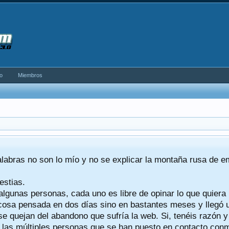
o
Miembros
alabras no son lo mío y no se explicar la montaña rusa de 
estias.
algunas personas, cada uno es libre de opinar lo que quiera
a cosa pensada en dos días sino en bastantes meses y llegó
se quejan del abandono que sufría la web. Si, tenéis razón 
a las múltiples personas que se han puesto en contacto conmig