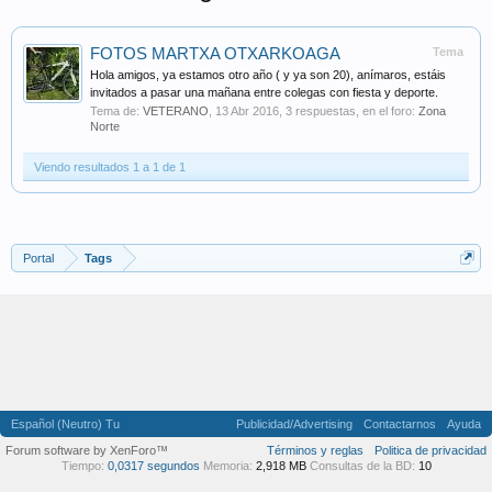
FOTOS MARTXA OTXARKOAGA
Tema
Hola amigos, ya estamos otro año ( y ya son 20), anímaros, estáis
invitados a pasar una mañana entre colegas con fiesta y deporte.
Tema de:
VETERANO
,
13 Abr 2016
, 3 respuestas, en el foro:
Zona
Norte
Viendo resultados 1 a 1 de 1
Portal
Tags
Español (Neutro) Tu
Publicidad/Advertising
Contactarnos
Ayuda
Forum software by XenForo™
Términos y reglas
Politica de privacidad
Tiempo:
0,0317 segundos
Memoria:
2,918 MB
Consultas de la BD:
10