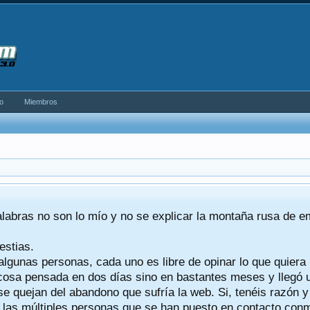
o
Miembros
alabras no son lo mío y no se explicar la montaña rusa de 
estias.
algunas personas, cada uno es libre de opinar lo que quiera
a cosa pensada en dos días sino en bastantes meses y llegó
se quejan del abandono que sufría la web. Si, tenéis razón 
a las múltiples personas que se han puesto en contacto conmig