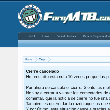
Portal
Foros
Zona de Análisis
Bicis de Segunda Man
Portal
Tags
equeño
Cierre cancelado
donde se
He reescrito esta nota 10 veces porque las p
Por ahora se cancela el cierre. Siento las mol
iéndonos
No voy a entrar a valorar los comentarios de 
comentar, que la noticia de cierre no fue un
También les quiero dar la razón aquellos que 
Y por último, esta situación cancela gracias 