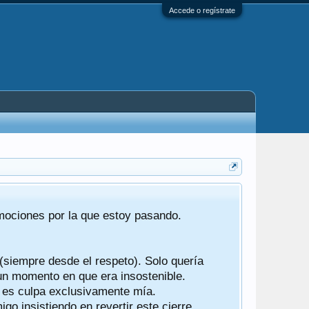
Accede o regístrate
Tras 22 año
emociones por la que estoy pasando.
foro de "ba
compartían r
 (siempre desde el respeto). Solo quería
Gracias a t
 un momento en que era insostenible.
participes d
y es culpa exclusivamente mía.
o insistiendo en revertir este cierre.
Ha sido un 