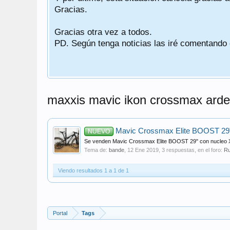
Gracias.
Gracias otra vez a todos.
PD. Según tenga noticias las iré comentando
maxxis mavic ikon crossmax arde
Mavic Crossmax Elite BOOST 29"
NUEVO
Se venden Mavic Crossmax Elite BOOST 29" con nucleo XD.
Tema de:
bande
,
12 Ene 2019
, 3 respuestas, en el foro:
R
Viendo resultados 1 a 1 de 1
Portal
Tags