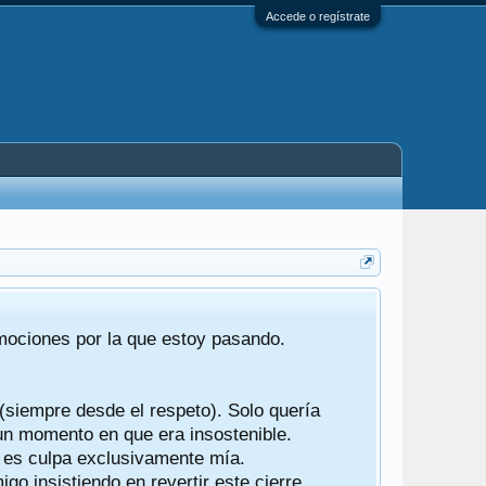
Accede o regístrate
Tras 22 año
emociones por la que estoy pasando.
foro de "ba
compartían r
 (siempre desde el respeto). Solo quería
Gracias a t
 un momento en que era insostenible.
participes d
y es culpa exclusivamente mía.
o insistiendo en revertir este cierre.
Ha sido un 