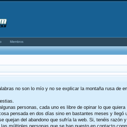
o
Miembros
alabras no son lo mío y no se explicar la montaña rusa de 
estias.
algunas personas, cada uno es libre de opinar lo que quiera
a cosa pensada en dos días sino en bastantes meses y llegó
se quejan del abandono que sufría la web. Si, tenéis razón 
a las múltiples personas que se han puesto en contacto conmig