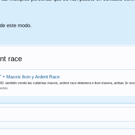
 de este modo.
nt race
 + Maxxis Ikon y Ardent Race
 también vendo las cubiertas maxxis, ardent race delantera e ikon trasera, ambas 3c exo.
uedas