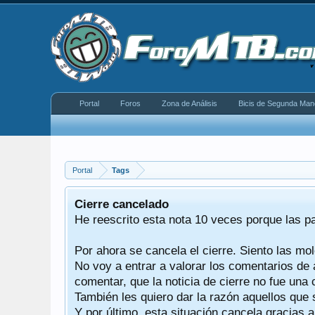
Portal
Foros
Zona de Análisis
Bicis de Segunda Man
Portal
Tags
equeño
Cierre cancelado
donde se
He reescrito esta nota 10 veces porque las p
Por ahora se cancela el cierre. Siento las mol
iéndonos
No voy a entrar a valorar los comentarios de 
comentar, que la noticia de cierre no fue un
También les quiero dar la razón aquellos que 
Y por último, esta situación cancela gracias 