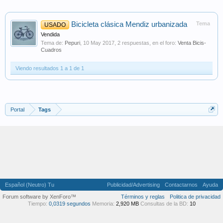
Bicicleta clásica Mendiz urbanizada
Tema
USADO
Vendida
Tema de:
Pepuri
,
10 May 2017
, 2 respuestas, en el foro:
Venta Bicis-
Cuadros
Viendo resultados 1 a 1 de 1
Portal
Tags
Español (Neutro) Tu
Publicidad/Advertising
Contactarnos
Ayuda
Forum software by XenForo™
Términos y reglas
Politica de privacidad
Tiempo:
0,0319 segundos
Memoria:
2,920 MB
Consultas de la BD:
10