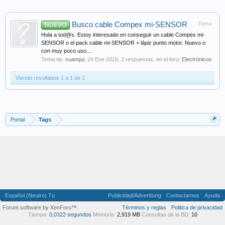
Busco cable Compex mi-SENSOR
Tema
NUEVO
Hola a tod@s. Estoy interesado en conseguir un cable Compex mi-
SENSOR o el pack cable mi-SENSOR + lápiz punto motor. Nuevo o
con muy poco uso....
Tema de:
xuanqui
,
24 Ene 2016
, 2 respuestas, en el foro:
Electrónicos
Viendo resultados 1 a 1 de 1
Portal
Tags
Español (Neutro) Tu
Publicidad/Advertising
Contactarnos
Ayuda
Forum software by XenForo™
Términos y reglas
Politica de privacidad
Tiempo:
0,0322 segundos
Memoria:
2,919 MB
Consultas de la BD:
10