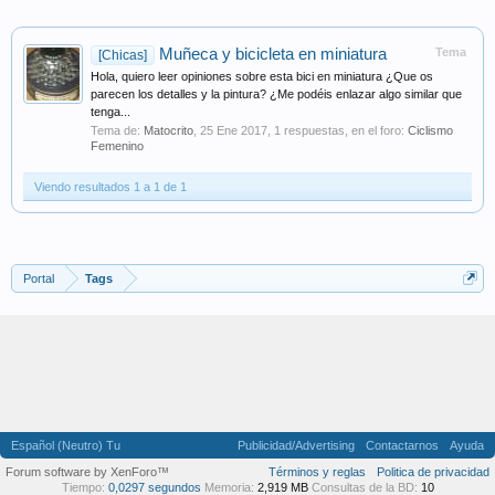
Muñeca y bicicleta en miniatura
Tema
[Chicas]
Hola, quiero leer opiniones sobre esta bici en miniatura ¿Que os
parecen los detalles y la pintura? ¿Me podéis enlazar algo similar que
tenga...
Tema de:
Matocrito
,
25 Ene 2017
, 1 respuestas, en el foro:
Ciclismo
Femenino
Viendo resultados 1 a 1 de 1
Portal
Tags
Español (Neutro) Tu
Publicidad/Advertising
Contactarnos
Ayuda
Forum software by XenForo™
Términos y reglas
Politica de privacidad
Tiempo:
0,0297 segundos
Memoria:
2,919 MB
Consultas de la BD:
10