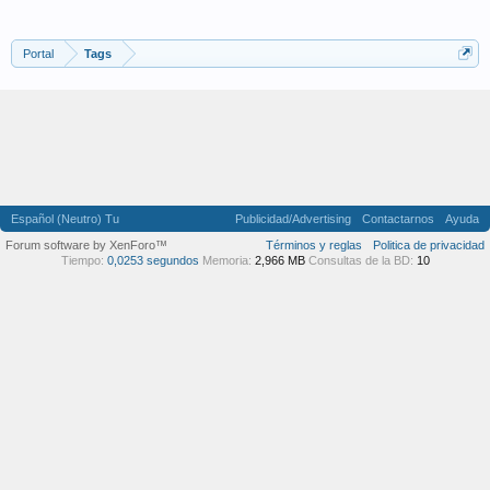
Portal
Tags
Español (Neutro) Tu
Publicidad/Advertising
Contactarnos
Ayuda
Forum software by XenForo™
Términos y reglas
Politica de privacidad
Tiempo:
0,0253 segundos
Memoria:
2,966 MB
Consultas de la BD:
10