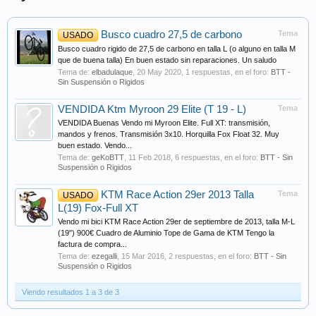
Busco cuadro 27,5 de carbono
Tema
USADO
Busco cuadro rigido de 27,5 de carbono en talla L (o alguno en talla M
que de buena talla) En buen estado sin reparaciones. Un saludo
Tema de:
elbadulaque
,
20 May 2020
, 1 respuestas, en el foro:
BTT -
Sin Suspensión o Rigidos
VENDIDA Ktm Myroon 29 Elite (T 19 - L)
Tema
VENDIDA Buenas Vendo mi Myroon Elite. Full XT: transmisión,
mandos y frenos. Transmisión 3x10. Horquilla Fox Float 32. Muy
buen estado. Vendo...
Tema de:
geKoBTT
,
11 Feb 2018
, 6 respuestas, en el foro:
BTT - Sin
Suspensión o Rigidos
KTM Race Action 29er 2013 Talla
Tema
USADO
L(19) Fox-Full XT
Vendo mi bici KTM Race Action 29er de septiembre de 2013, talla M-L
(19") 900€ Cuadro de Aluminio Tope de Gama de KTM Tengo la
factura de compra...
Tema de:
ezegalli
,
15 Mar 2016
, 2 respuestas, en el foro:
BTT - Sin
Suspensión o Rigidos
Viendo resultados 1 a 3 de 3