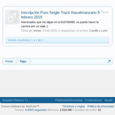
Inscripción Puro Single Track Navalmanzano 9
Tema
febrero 2019
Interesados que me digan en el 616766080, no puedo hacer la
carrera por un viaje ;(
Tema de:
donpe
,
5 Feb 2019
, 0 respuestas, en el foro:
Castilla y León
Viendo resultados 1 a 1 de 1
Portal
Tags
Español (Neutro) Tu
Publicidad/Advertising
Contactarnos
Ayuda
Forum software by XenForo™
Términos y reglas
Politica de privacidad
Tiempo:
0,0303 segundos
Memoria:
2,918 MB
Consultas de la BD:
10