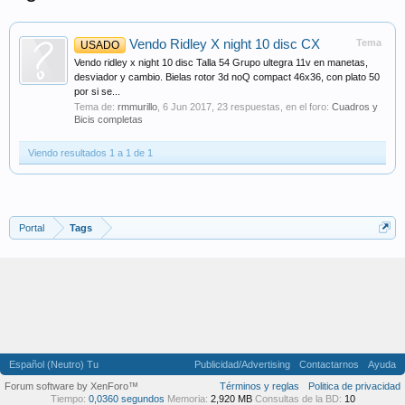
Vendo Ridley X night 10 disc CX
Tema
USADO
Vendo ridley x night 10 disc Talla 54 Grupo ultegra 11v en manetas,
desviador y cambio. Bielas rotor 3d noQ compact 46x36, con plato 50
por si se...
Tema de:
rmmurillo
,
6 Jun 2017
, 23 respuestas, en el foro:
Cuadros y
Bicis completas
Viendo resultados 1 a 1 de 1
Portal
Tags
Español (Neutro) Tu
Publicidad/Advertising
Contactarnos
Ayuda
Forum software by XenForo™
Términos y reglas
Politica de privacidad
Tiempo:
0,0360 segundos
Memoria:
2,920 MB
Consultas de la BD:
10