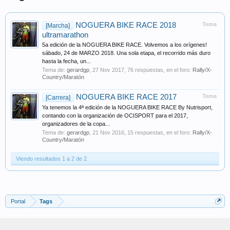
NOGUERA BIKE RACE 2018
Tema
[Marcha]
ultramarathon
5a edición de la NOGUERA BIKE RACE. Volvemos a los orígenes!
sábado, 24 de MARZO 2018. Una sola etapa, el recorrido más duro
hasta la fecha, un...
Tema de:
gerardgp
,
27 Nov 2017
, 76 respuestas, en el foro:
Rally/X-
Country/Maratón
NOGUERA BIKE RACE 2017
Tema
[Carrera]
Ya tenemos la 4ª edición de la NOGUERA BIKE RACE By Nutrisport,
contando con la organización de OCISPORT para el 2017,
organizadores de la copa...
Tema de:
gerardgp
,
21 Nov 2016
, 15 respuestas, en el foro:
Rally/X-
Country/Maratón
Viendo resultados 1 a 2 de 2
Portal
Tags