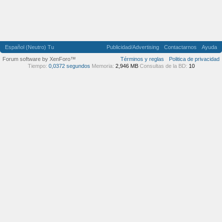
Español (Neutro) Tu
Publicidad/Advertising
Contactarnos
Ayuda
Forum software by XenForo™
Términos y reglas
Politica de privacidad
Tiempo:
0,0372 segundos
Memoria:
2,946 MB
Consultas de la BD:
10