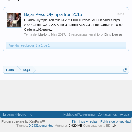
Bajar Peso Olympia Iron 2015
Tema
Cuadro Olympia Iron talla M 29" T1000 Frenos xtr Pulsadores blips
AXS Cambio XX1 AXS Batería cambio AXS Cassette Garbaruk 10-52
Cadena x01 eagle...
Tema de:
kbello
,
1 May 2017
, 47 respuestas, en el foro:
Bicis Ligeras
Viendo resultados 1 a 1 de 1
Portal
Tags
Español (Neutro) Tu
Publicidad/Advertising
Contactarnos
Ayuda
Forum software by XenForo™
Términos y reglas
Politica de privacidad
Tiempo:
0,0331 segundos
Memoria:
2,920 MB
Consultas de la BD:
10