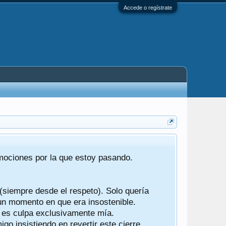
Accede o regístrate
Tras 22 año
emociones por la que estoy pasando.
foro de "ba
compartían r
 (siempre desde el respeto). Solo quería
Gracias a t
 un momento en que era insostenible.
participes d
y es culpa exclusivamente mía.
o insistiendo en revertir este cierre.
Ha sido un 