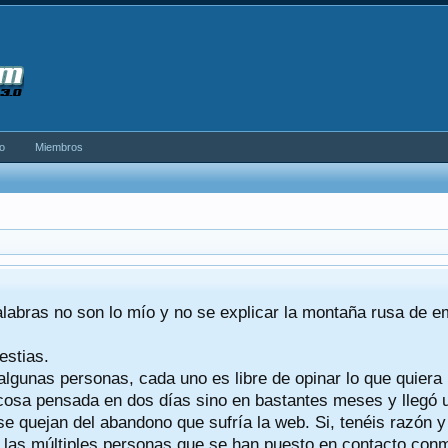
o
Miembros
alabras no son lo mío y no se explicar la montaña rusa de 
estias.
algunas personas, cada uno es libre de opinar lo que quiera
a cosa pensada en dos días sino en bastantes meses y llegó
se quejan del abandono que sufría la web. Si, tenéis razón 
a las múltiples personas que se han puesto en contacto conmig