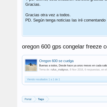
Gracias.
Gracias otra vez a todos.
PD. Según tenga noticias las iré comentando
oregon 600 gps congelar freeze c
Oregon 600 se cuelga
Buenas a todos, Desde hace ya unos meses en cada salida
Tema de:
rufus_malignus
,
8 Nov 2016
, 6 respuestas, en el
Viendo resultados 1 a 1 de 1
Portal
Tags