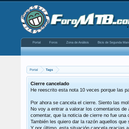
Portal
Foros
Zona de Análisis
Bicis de Segunda Man
Portal
Tags
equeño
Cierre cancelado
donde se
He reescrito esta nota 10 veces porque las p
Por ahora se cancela el cierre. Siento las mol
iéndonos
No voy a entrar a valorar los comentarios de 
comentar, que la noticia de cierre no fue un
También les quiero dar la razón aquellos que 
Y por último, esta situación cancela gracias 