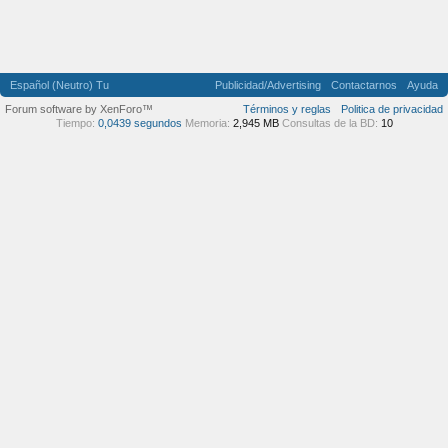
Español (Neutro) Tu
Publicidad/Advertising
Contactarnos
Ayuda
Forum software by XenForo™
Términos y reglas
Politica de privacidad
Tiempo:
0,0439 segundos
Memoria:
2,945 MB
Consultas de la BD:
10