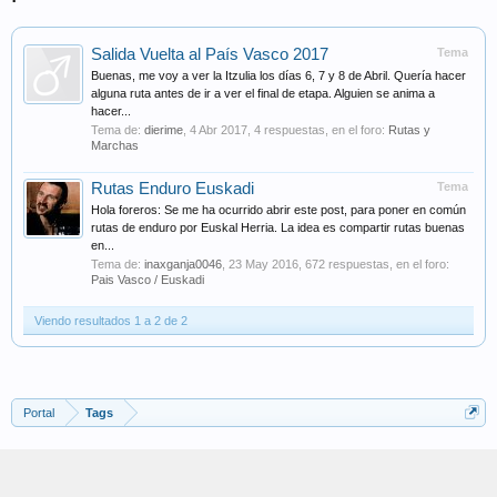
Salida Vuelta al País Vasco 2017
Tema
Buenas, me voy a ver la Itzulia los días 6, 7 y 8 de Abril. Quería hacer
alguna ruta antes de ir a ver el final de etapa. Alguien se anima a
hacer...
Tema de:
dierime
,
4 Abr 2017
, 4 respuestas, en el foro:
Rutas y
Marchas
Rutas Enduro Euskadi
Tema
Hola foreros: Se me ha ocurrido abrir este post, para poner en común
rutas de enduro por Euskal Herria. La idea es compartir rutas buenas
en...
Tema de:
inaxganja0046
,
23 May 2016
, 672 respuestas, en el foro:
Pais Vasco / Euskadi
Viendo resultados 1 a 2 de 2
Portal
Tags