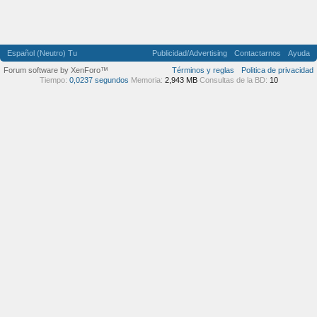
Español (Neutro) Tu
Publicidad/Advertising
Contactarnos
Ayuda
Forum software by XenForo™
Términos y reglas
Politica de privacidad
Tiempo:
0,0237 segundos
Memoria:
2,943 MB
Consultas de la BD:
10