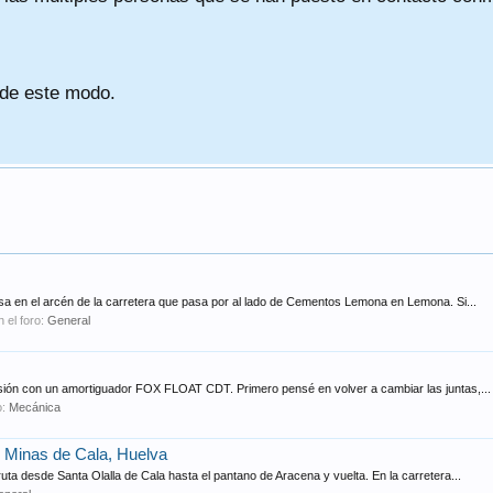
 de este modo.
a en el arcén de la carretera que pasa por al lado de Cementos Lemona en Lemona. Si...
n el foro:
General
sión con un amortiguador FOX FLOAT CDT. Primero pensé en volver a cambiar las juntas,...
o:
Mecánica
e Minas de Cala, Huelva
ta desde Santa Olalla de Cala hasta el pantano de Aracena y vuelta. En la carretera...