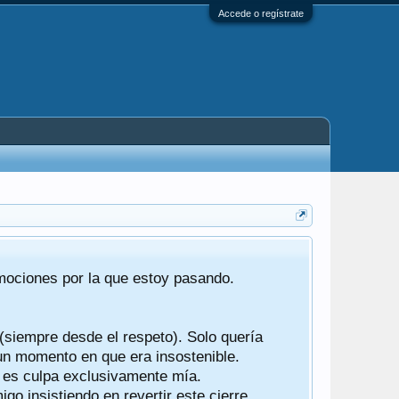
Accede o regístrate
Tras 22 año
emociones por la que estoy pasando.
foro de "ba
compartían r
 (siempre desde el respeto). Solo quería
Gracias a t
 un momento en que era insostenible.
participes d
y es culpa exclusivamente mía.
o insistiendo en revertir este cierre.
Ha sido un 