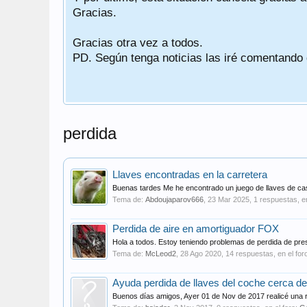
Gracias.
Gracias otra vez a todos.
PD. Según tenga noticias las iré comentando
perdida
Llaves encontradas en la carretera
Buenas tardes Me he encontrado un juego de llaves de cas
Tema de:
Abdoujaparov666
,
23 Mar 2025
, 1 respuestas, e
Perdida de aire en amortiguador FOX
Hola a todos. Estoy teniendo problemas de perdida de pre
Tema de:
McLeod2
,
28 Ago 2020
, 14 respuestas, en el for
Ayuda perdida de llaves del coche cerca d
Buenos días amigos, Ayer 01 de Nov de 2017 realicé una ru