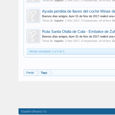
Tema de:
bajador
,
2 Nov 2017
, 0 respuestas, en el foro:
G
Ayuda perdida de llaves del coche Minas d
Buenos días amigos, Ayer 01 de Nov de 2017 realicé una rut
Tema de:
bajador
,
2 Nov 2017
, 5 respuestas, en el foro:
G
Ruta Santa Olalla de Cala - Embalse de Zu
Buenos días amigos, Ayer 01 de Nov de 2017 realicé una rut
Tema de:
bajador
,
2 Nov 2017
, 0 respuestas, en el foro:
Z
Viendo resultados 1 a 5 de 5
Portal
Tags
Español (Neutro) Tu