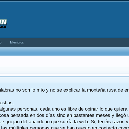
o
Miembros
alabras no son lo mío y no se explicar la montaña rusa de 
estias.
algunas personas, cada uno es libre de opinar lo que quiera
a cosa pensada en dos días sino en bastantes meses y llegó
se quejan del abandono que sufría la web. Si, tenéis razón 
a las múltiples personas que se han puesto en contacto conmig