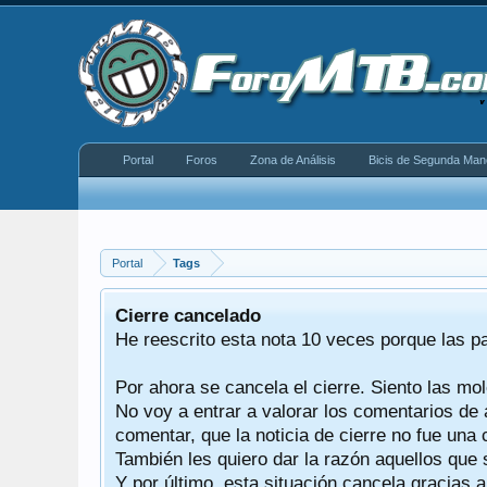
Portal
Foros
Zona de Análisis
Bicis de Segunda Man
Portal
Tags
equeño
Cierre cancelado
donde se
He reescrito esta nota 10 veces porque las p
Por ahora se cancela el cierre. Siento las mol
iéndonos
No voy a entrar a valorar los comentarios de 
comentar, que la noticia de cierre no fue un
También les quiero dar la razón aquellos que 
Y por último, esta situación cancela gracias 