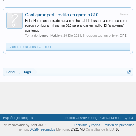
Configurar perfil rodillo en garmin 810
Tema
Hola, No he encontrado nada o no he sabido buscar, a cerca de como
puedo configurar mi garmin 810 para andar en rodillo. El "problema"
que tengo...
Tema de:
Lopez_Maialen
,
19 Dic 2018
, 6 respuestas, en el foro:
GPS
Viendo resultados 1 a 1 de 1
Portal
Tags
Español (Neutro) Tu
Publicidad/Advertising
Contactarnos
Ayuda
Forum software by XenForo™
Términos y reglas
Politica de privacidad
Tiempo:
0,0284 segundos
Memoria:
2,921 MB
Consultas de la BD:
10