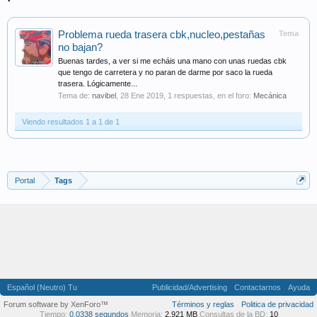
Problema rueda trasera cbk,nucleo,pestañas
Tema
no bajan?
Buenas tardes, a ver si me echáis una mano con unas ruedas cbk
que tengo de carretera y no paran de darme por saco la rueda
trasera. Lógicamente...
Tema de:
navibel
,
28 Ene 2019
, 1 respuestas, en el foro:
Mecánica
Viendo resultados 1 a 1 de 1
Portal
Tags
Español (Neutro) Tu
Publicidad/Advertising
Contactarnos
Ayuda
Forum software by XenForo™
Términos y reglas
Politica de privacidad
Tiempo:
0,0338 segundos
Memoria:
2,921 MB
Consultas de la BD:
10