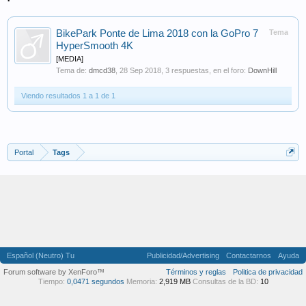
BikePark Ponte de Lima 2018 con la GoPro 7
Tema
HyperSmooth 4K
[MEDIA]
Tema de:
dmcd38
,
28 Sep 2018
, 3 respuestas, en el foro:
DownHill
Viendo resultados 1 a 1 de 1
Portal
Tags
Español (Neutro) Tu
Publicidad/Advertising
Contactarnos
Ayuda
Forum software by XenForo™
Términos y reglas
Politica de privacidad
Tiempo:
0,0471 segundos
Memoria:
2,919 MB
Consultas de la BD:
10