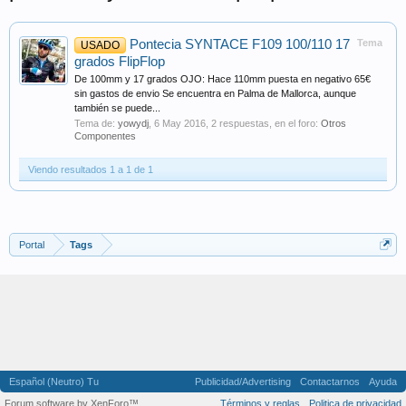
Pontecia SYNTACE F109 100/110 17
Tema
USADO
grados FlipFlop
De 100mm y 17 grados OJO: Hace 110mm puesta en negativo 65€
sin gastos de envio Se encuentra en Palma de Mallorca, aunque
también se puede...
Tema de:
yowydj
,
6 May 2016
, 2 respuestas, en el foro:
Otros
Componentes
Viendo resultados 1 a 1 de 1
Portal
Tags
Español (Neutro) Tu
Publicidad/Advertising
Contactarnos
Ayuda
Forum software by XenForo™
Términos y reglas
Politica de privacidad