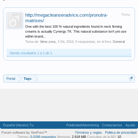
http://megacleanseradvice.com/pronutra-
Tema
matrixes/
One with the best 100 % natural ingredients found in neck firming
creams is actually Cynergy TK. This natural substance isn't yet use
within brand...
Tema de:
Verw zxss
,
3 Dic 2016
, 0 respuestas, en el foro:
General
Viendo resultados 1 a 1 de 1
Portal
Tags
Español (Neutro) Tu
Publicidad/Advertising
Contactarnos
Ayuda
Forum software by XenForo™
Términos y reglas
Politica de privacidad
Tiempo:
0,0289 segundos
Memoria:
2,918 MB
Consultas de la BD:
10