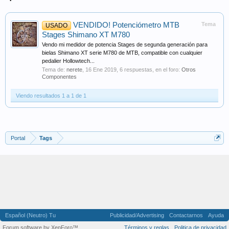
VENDIDO! Potenciómetro MTB
Tema
USADO
Stages Shimano XT M780
Vendo mi medidor de potencia Stages de segunda generación para
bielas Shimano XT serie M780 de MTB, compatible con cualquier
pedalier Hollowtech...
Tema de:
nerete
,
16 Ene 2019
, 6 respuestas, en el foro:
Otros
Componentes
Viendo resultados 1 a 1 de 1
Portal
Tags
Español (Neutro) Tu
Publicidad/Advertising
Contactarnos
Ayuda
Forum software by XenForo™
Términos y reglas
Politica de privacidad