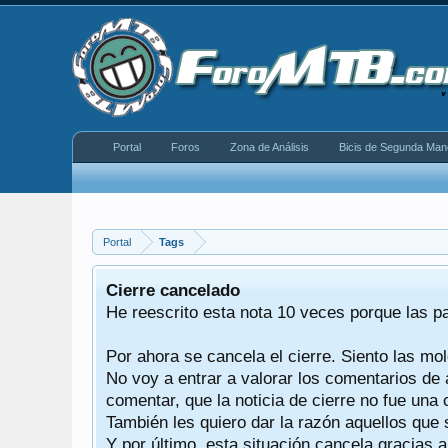
Portal
Foros
Zona de Análisis
Bicis de Segunda Man
Portal
Tags
equeño
Cierre cancelado
donde se
He reescrito esta nota 10 veces porque las p
Por ahora se cancela el cierre. Siento las mol
iéndonos
No voy a entrar a valorar los comentarios de 
comentar, que la noticia de cierre no fue un
También les quiero dar la razón aquellos que 
Y por último, esta situación cancela gracias 