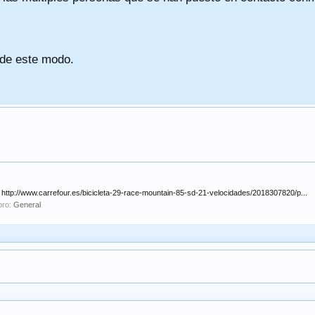
 de este modo.
 http://www.carrefour.es/bicicleta-29-race-mountain-85-sd-21-velocidades/2018307820/p...
oro:
General