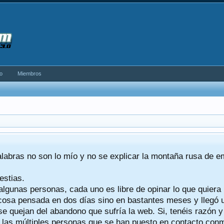
o
Miembros
alabras no son lo mío y no se explicar la montaña rusa de 
estias.
algunas personas, cada uno es libre de opinar lo que quiera
a cosa pensada en dos días sino en bastantes meses y llegó
se quejan del abandono que sufría la web. Si, tenéis razón 
a las múltiples personas que se han puesto en contacto conmig