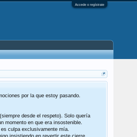
Accede o regístrate
Tras 22 año
emociones por la que estoy pasando.
foro de "ba
compartían r
 (siempre desde el respeto). Solo quería
Gracias a t
 un momento en que era insostenible.
participes d
y es culpa exclusivamente mía.
o insistiendo en revertir este cierre.
Ha sido un 