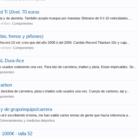
Ti 10vel. 70 euros
ta y de aluminio. También acepto trueque por manetas Shimano de 9 ó 10 velocidades....
 el foro:
Componentes
o, frenos y piñones)
cord 10 vel. creo que del año 2008 ó del 2009. Cambio Record Titanium 10v y caja...
 el foro:
Componentes
L Dura-Ace
dos solamente una vez. Para bici de carretera, triatlon y pista. Estan impecables. Se...
ponentes
Carbon
icleta de carretera, pista o triatlon solo usados una vez. Cuerpo de carbono, eje y...
ponentes
s y de grupo/equipo/carrera
o al ir escribiendo el tema, me han salido varios temas de gente que hacía referencia a...
Entrenamientos y medicina deportiva
1000€ - talla 52