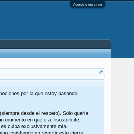
Accede o regístrate
Tras 22 año
emociones por la que estoy pasando.
foro de "ba
compartían r
 (siempre desde el respeto). Solo quería
Gracias a t
 un momento en que era insostenible.
participes d
y es culpa exclusivamente mía.
o insistiendo en revertir este cierre.
Ha sido un 