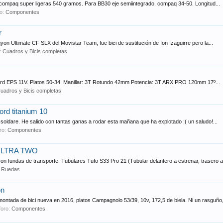
ht compaq super ligeras 540 gramos. Para BB30 eje semiintegrado. compaq 34-50. Longitud...
ro:
Componentes
r
n Ultimate CF SLX del Movistar Team, fue bici de sustitución de Ion Izaguirre pero la...
o:
Cuadros y Bicis completas
rd EPS 11V. Platos 50-34. Manillar: 3T Rotundo 42mm Potencia: 3T ARX PRO 120mm 17º...
uadros y Bicis completas
rd titanium 10
oldare. He salido con tantas ganas a rodar esta mañana que ha explotado :( un saludo!...
oro:
Componentes
ULTRA TWO
 fundas de transporte. Tubulares Tufo S33 Pro 21 (Tubular delantero a estrenar, trasero a.
:
Ruedas
on
tada de bici nueva en 2016, platos Campagnolo 53/39, 10v, 172,5 de biela. Ni un rasguño,.
foro:
Componentes