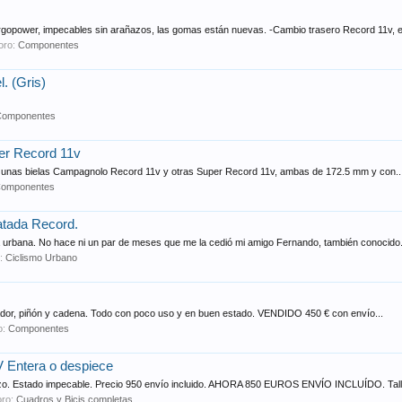
rgopower, impecables sin arañazos, las gomas están nuevas. -Cambio trasero Record 11v, e
foro:
Componentes
. (Gris)
Componentes
er Record 11v
o unas bielas Campagnolo Record 11v y otras Super Record 11v, ambas de 172.5 mm y con..
omponentes
atada Record.
ta urbana. No hace ni un par de meses que me la cedió mi amigo Fernando, también conocido.
o:
Ciclismo Urbano
dor, piñón y cadena. Todo con poco uso y en buen estado. VENDIDO 450 € con envío...
o:
Componentes
 Entera o despiece
zo. Estado impecable. Precio 950 envío incluido. AHORA 850 EUROS ENVÍO INCLUÍDO. Talla
oro:
Cuadros y Bicis completas