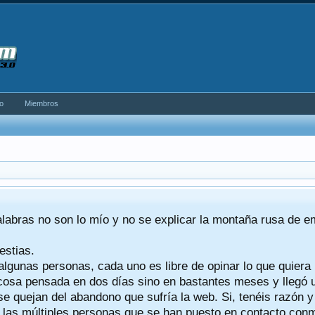
o
Miembros
alabras no son lo mío y no se explicar la montaña rusa de 
estias.
algunas personas, cada uno es libre de opinar lo que quiera
a cosa pensada en dos días sino en bastantes meses y llegó
se quejan del abandono que sufría la web. Si, tenéis razón 
a las múltiples personas que se han puesto en contacto conmig