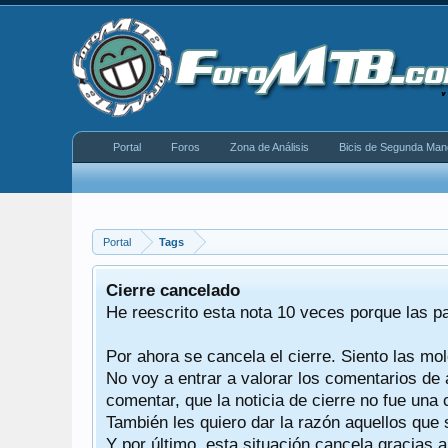
Portal
Foros
Zona de Análisis
Bicis de Segunda Man
Portal
Tags
equeño
Cierre cancelado
donde se
He reescrito esta nota 10 veces porque las p
Por ahora se cancela el cierre. Siento las mol
iéndonos
No voy a entrar a valorar los comentarios de 
comentar, que la noticia de cierre no fue un
También les quiero dar la razón aquellos que 
Y por último, esta situación cancela gracias 