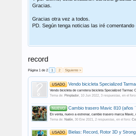
Gracias.
Gracias otra vez a todos.
PD. Según tenga noticias las iré comentando
record
Página 1 de 2
1
2
Siguiente >
Vendo bicicleta Specialized Tar
USADO
Vendo bicicleta de carretera bicicleta Specialized Tarma
Tema de:
Pimplador
,
10 Jun 2022
, 3 respuestas, en el for
Cambio trasero Mavic 810 (años ´
NUEVO
En venta, nuevo a estrenar, cambio trasero marca Mavic, 
Tema de:
Nalón
,
30 Ene 2021
, 2 respuestas, en el foro:
Co
Bielas: Record, Rotor 3D y Strongl
USADO