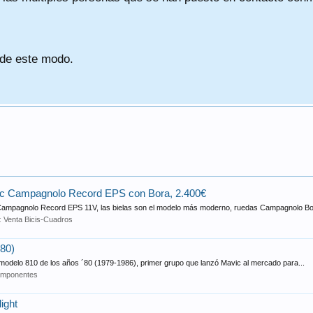
 de este modo.
mac Campagnolo Record EPS con Bora, 2.400€
c Campagnolo Record EPS 11V, las bielas son el modelo más moderno, ruedas Campagnolo Bor
o:
Venta Bicis-Cuadros
80)
modelo 810 de los años ´80 (1979-1986), primer grupo que lanzó Mavic al mercado para...
mponentes
ight