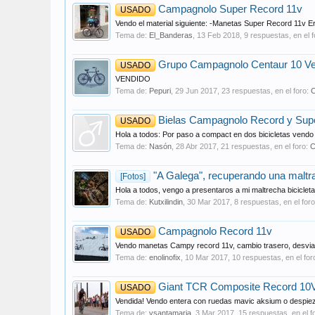
Campagnolo Super Record 11v
USADO
Vendo el material siguiente: -Manetas Super Record 11v E
Tema de:
El_Banderas
,
13 Feb 2018
, 9 respuestas, en el 
Grupo Campagnolo Centaur 10 Vel
USADO
VENDIDO
Tema de:
Pepuri
,
29 Jun 2017
, 23 respuestas, en el foro:
Bielas Campagnolo Record y Sup
USADO
Hola a todos: Por paso a compact en dos bicicletas vend
Tema de:
Nasón
,
28 Abr 2017
, 21 respuestas, en el foro:
C
"A Galega", recuperando una maltr
[Fotos]
Hola a todos, vengo a presentaros a mi maltrecha bicicle
Tema de:
Kutxilindin
,
30 Mar 2017
, 8 respuestas, en el for
Campagnolo Record 11v
USADO
Vendo manetas Campy record 11v, cambio trasero, desvia
Tema de:
enolinofix
,
10 Mar 2017
, 10 respuestas, en el for
Giant TCR Composite Record 10V
USADO
Vendida! Vendo entera con ruedas mavic aksium o despie
Tema de:
vsantamaria
,
3 Mar 2017
, 15 respuestas, en el f