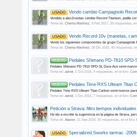
Vendo cambio Campagnolo Record 
USADO
Vendido a alex2ruedas cambio Record Titanium, patilla cor
Tema de:
Chema Martínez
,
9 Feb 2017
, 20 respuestas, en
Vendo Record 10v (manetas, cambi
USADO
Vendo los siguientes componentes de grupo Campagnolo Re
Tema de:
Chema Martínez
,
26 Dic 2016
, 40 respuestas, en
Pedales Shimano PD-7810 SPD-S
NUEVO
Pedales Shimano PD-7810 SPD-SL Dura-Ace semi-nuevos usa
Tema de:
adroit
,
1 Oct 2016
, 4 respuestas, en el foro:
Com
Pedales Time RXS Ulteam Titan 
NUEVO
Pedales Time RXS Ulteam Titan Carbon semi-nuevos para bic
Tema de:
adroit
,
1 Oct 2016
, 7 respuestas, en el foro:
Com
Petición a Strava: filtro tiempos individuale
He ido a escribir la sugerencia en la página de Strava, per
Tema de:
Alastor
,
21 Sep 2016
, 55 respuestas, en el foro:
Specialized Sworks tarmac -2008- 
USADO