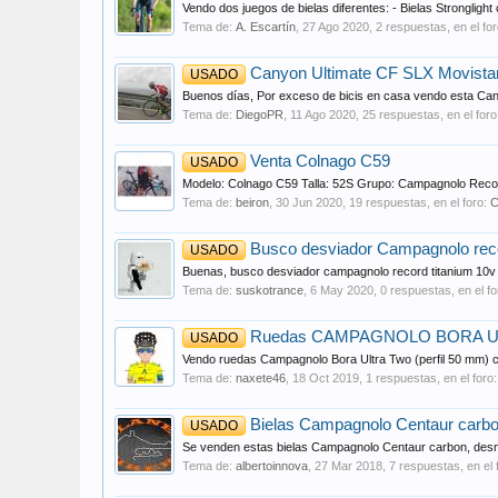
Vendo dos juegos de bielas diferentes: - Bielas Stronglig
Tema de:
A. Escartín
,
27 Ago 2020
, 2 respuestas, en el fo
Canyon Ultimate CF SLX Movista
USADO
Buenos días, Por exceso de bicis en casa vendo esta Canyo
Tema de:
DiegoPR
,
11 Ago 2020
, 25 respuestas, en el for
Venta Colnago C59
USADO
Modelo: Colnago C59 Talla: 52S Grupo: Campagnolo Reco
Tema de:
beiron
,
30 Jun 2020
, 19 respuestas, en el foro:
C
Busco desviador Campagnolo reco
USADO
Buenas, busco desviador campagnolo record titanium 10v s
Tema de:
suskotrance
,
6 May 2020
, 0 respuestas, en el f
Ruedas CAMPAGNOLO BORA 
USADO
Vendo ruedas Campagnolo Bora Ultra Two (perfil 50 mm) con
Tema de:
naxete46
,
18 Oct 2019
, 1 respuestas, en el foro
Bielas Campagnolo Centaur carb
USADO
Se venden estas bielas Campagnolo Centaur carbon, desmon
Tema de:
albertoinnova
,
27 Mar 2018
, 7 respuestas, en el 