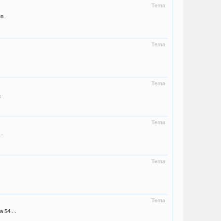
Tema
n...
Tema
Tema
.
Tema
..
Tema
Tema
 54....