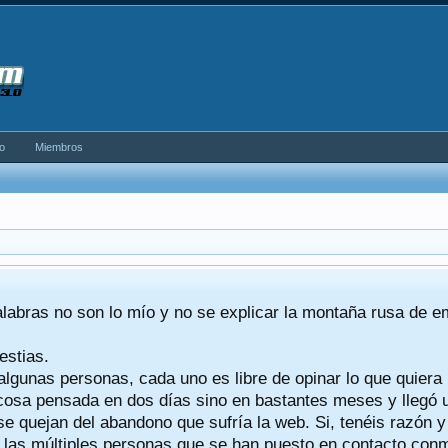
o
Miembros
alabras no son lo mío y no se explicar la montaña rusa de 
estias.
algunas personas, cada uno es libre de opinar lo que quiera
a cosa pensada en dos días sino en bastantes meses y llegó
se quejan del abandono que sufría la web. Si, tenéis razón 
a las múltiples personas que se han puesto en contacto conmig