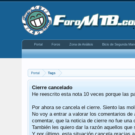
Portal
Foros
Zona de Análisis
Bicis de Segunda Man
Portal
Tags
equeño
Cierre cancelado
donde se
He reescrito esta nota 10 veces porque las p
Por ahora se cancela el cierre. Siento las mol
iéndonos
No voy a entrar a valorar los comentarios de 
comentar, que la noticia de cierre no fue un
También les quiero dar la razón aquellos que 
Y por último, esta situación cancela gracias 