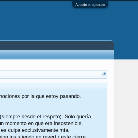
Accede o regístrate
Tras 22 año
emociones por la que estoy pasando.
foro de "ba
compartían r
 (siempre desde el respeto). Solo quería
Gracias a t
 un momento en que era insostenible.
participes d
y es culpa exclusivamente mía.
o insistiendo en revertir este cierre.
Ha sido un 