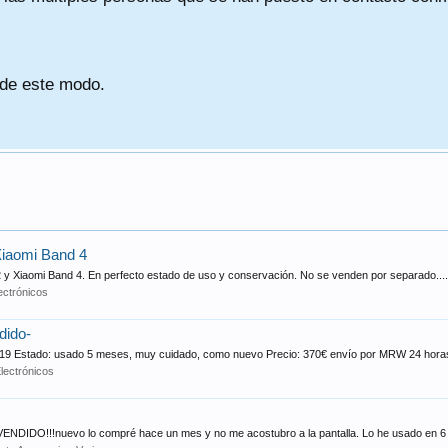
 de este modo.
Xiaomi Band 4
2 y Xiaomi Band 4. En perfecto estado de uso y conservación. No se venden por separado....
ectrónicos
dido-
19 Estado: usado 5 meses, muy cuidado, como nuevo Precio: 370€ envío por MRW 24 horas
lectrónicos
IDO!!!nuevo lo compré hace un mes y no me acostubro a la pantalla. Lo he usado en 6 s