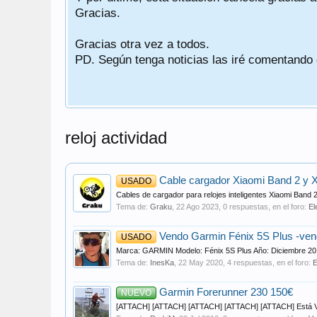
Gracias.
Gracias otra vez a todos.
PD. Según tenga noticias las iré comentando
reloj actividad
Cable cargador Xiaomi Band 2 y 
USADO
Cables de cargador para relojes inteligentes Xiaomi Band 
Tema de:
Graku
,
22 Ago 2023
, 0 respuestas, en el foro:
El
Vendo Garmin Fénix 5S Plus -ven
USADO
Marca: GARMIN Modelo: Fénix 5S Plus Año: Diciembre 20
Tema de:
InesKa
,
22 May 2020
, 4 respuestas, en el foro:
E
Garmin Forerunner 230 150€
NUEVO
[ATTACH] [ATTACH] [ATTACH] [ATTACH] [ATTACH] Está VEND