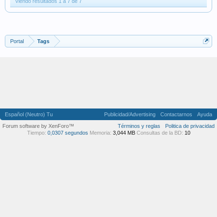
Viendo resultados 1 a 7 de 7
Portal
Tags
Español (Neutro) Tu
Publicidad/Advertising
Contactarnos
Ayuda
Forum software by XenForo™
Términos y reglas
Politica de privacidad
Tiempo:
0,0307 segundos
Memoria:
3,044 MB
Consultas de la BD:
10