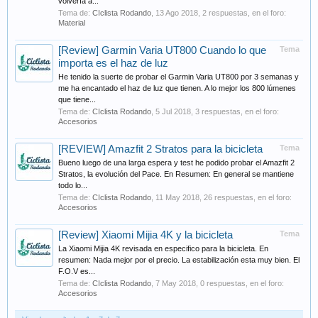
volvería a...
Tema de:
CIclista Rodando
,
13 Ago 2018
, 2 respuestas, en el foro:
Material
[Review] Garmin Varia UT800 Cuando lo que
Tema
importa es el haz de luz
He tenido la suerte de probar el Garmin Varia UT800 por 3 semanas y
me ha encantado el haz de luz que tienen. A lo mejor los 800 lúmenes
que tiene...
Tema de:
CIclista Rodando
,
5 Jul 2018
, 3 respuestas, en el foro:
Accesorios
[REVIEW] Amazfit 2 Stratos para la bicicleta
Tema
Bueno luego de una larga espera y test he podido probar el Amazfit 2
Stratos, la evolución del Pace. En Resumen: En general se mantiene
todo lo...
Tema de:
CIclista Rodando
,
11 May 2018
, 26 respuestas, en el foro:
Accesorios
[Review] Xiaomi Mijia 4K y la bicicleta
Tema
La Xiaomi Mijia 4K revisada en especifico para la bicicleta. En
resumen: Nada mejor por el precio. La estabilización esta muy bien. El
F.O.V es...
Tema de:
CIclista Rodando
,
7 May 2018
, 0 respuestas, en el foro:
Accesorios