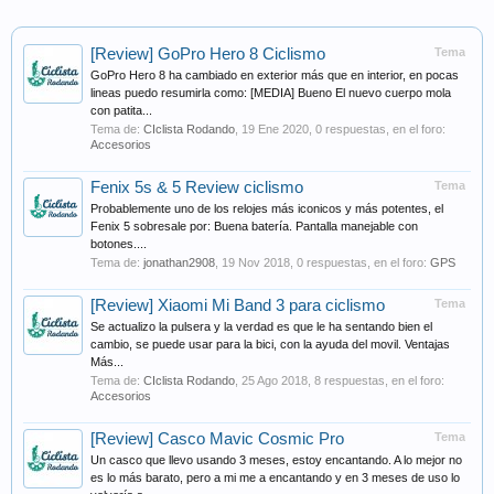
[Review] GoPro Hero 8 Ciclismo
Tema
GoPro Hero 8 ha cambiado en exterior más que en interior, en pocas
lineas puedo resumirla como: [MEDIA] Bueno El nuevo cuerpo mola
con patita...
Tema de:
CIclista Rodando
,
19 Ene 2020
, 0 respuestas, en el foro:
Accesorios
Fenix 5s & 5 Review ciclismo
Tema
Probablemente uno de los relojes más iconicos y más potentes, el
Fenix 5 sobresale por: Buena batería. Pantalla manejable con
botones....
Tema de:
jonathan2908
,
19 Nov 2018
, 0 respuestas, en el foro:
GPS
[Review] Xiaomi Mi Band 3 para ciclismo
Tema
Se actualizo la pulsera y la verdad es que le ha sentando bien el
cambio, se puede usar para la bici, con la ayuda del movil. Ventajas
Más...
Tema de:
CIclista Rodando
,
25 Ago 2018
, 8 respuestas, en el foro:
Accesorios
[Review] Casco Mavic Cosmic Pro
Tema
Un casco que llevo usando 3 meses, estoy encantando. A lo mejor no
es lo más barato, pero a mi me a encantando y en 3 meses de uso lo