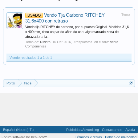
Vendo Tija Carbono RITCHEY
Tema
USADO
31.6x400 con retraso
Vendo tija RITCHEY de carbono, por supuesto Original. Medidas 31,6
x 400 mm, tiene un par de años de uso, algo marcado zona de
abrazadera, la...
Tema de:
Riviera
,
16 Oct 2016
, 0 respuestas, en el foro:
Venta
Componentes
Viendo resultados 1 a 1 de 1
Portal
Tags
Español (Neutro) Tu
Publicidad/Advertising
Contactarnos
Ayuda
Forum software by XenForo™
Términos y reglas
Politica de privacidad