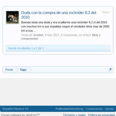
Duda con la compra de una rockrider 8.2 del
Tema
2010
Buenas tenia una duda y era si pillarme una rockrider 8.2 xl del 2010
con muchos km a sus espaldas segun el vendedor tiene mas de 2000
km a sus...
Tema de:
kroston
,
9 Nov 2017
, 4 respuestas, en el foro:
Bicis y
componentes
Viendo resultados 1 a 1 de 1
Portal
Tags
Español (Neutro) Tu
Publicidad/Advertising
Contactarnos
Ayuda
Forum software by XenForo™
Términos y reglas
Politica de privacidad