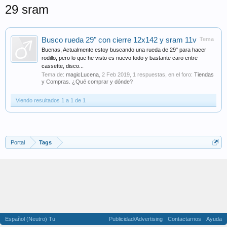
29 sram
Busco rueda 29" con cierre 12x142 y sram 11v
Tema
Buenas, Actualmente estoy buscando una rueda de 29" para hacer
rodillo, pero lo que he visto es nuevo todo y bastante caro entre
cassette, disco...
Tema de:
magicLucena
,
2 Feb 2019
, 1 respuestas, en el foro:
Tiendas
y Compras. ¿Qué comprar y dónde?
Viendo resultados 1 a 1 de 1
Portal
Tags
Español (Neutro) Tu
Publicidad/Advertising
Contactarnos
Ayuda