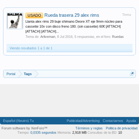
Rueda trasera 29 alex rims
Tema
USADO
Llanta alex rims 29 buje shimano Deore XT eje 9mm núcleo para
cassette 10v con disco freno 180. (sin cassette) 60€ [ATTACH]
[ATTACH] [ATTACH]...
Tema de:
Arliveman
,
8 Jul 2016
, 5 respuestas, en el foro:
Ruedas
Viendo resultados 1 a 1 de 1
Portal
Tags
Español (Neutro) Tu
Publicidad/Advertising
Contactarnos
Ayuda
Forum software by XenForo™
Términos y reglas
Politica de privacidad
Tiempo:
0,0335 segundos
Memoria:
2,918 MB
Consultas de la BD:
10