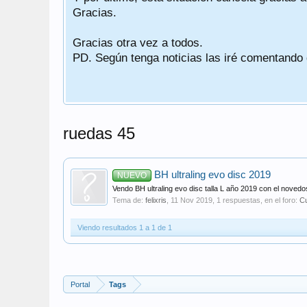
Gracias.
Gracias otra vez a todos.
PD. Según tenga noticias las iré comentando
ruedas 45
BH ultraling evo disc 2019
NUEVO
Vendo BH ultraling evo disc talla L año 2019 con el novedoso
Tema de:
felixris
,
11 Nov 2019
, 1 respuestas, en el foro:
Cu
Viendo resultados 1 a 1 de 1
Portal
Tags