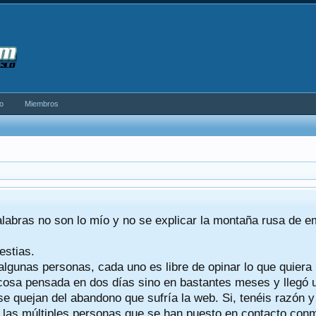
o
Miembros
alabras no son lo mío y no se explicar la montaña rusa de 
estias.
algunas personas, cada uno es libre de opinar lo que quiera
a cosa pensada en dos días sino en bastantes meses y llegó
se quejan del abandono que sufría la web. Si, tenéis razón 
a las múltiples personas que se han puesto en contacto conmig