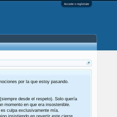
Accede o regístrate
Tras 22 año
emociones por la que estoy pasando.
foro de "ba
compartían r
 (siempre desde el respeto). Solo quería
Gracias a t
 un momento en que era insostenible.
participes d
y es culpa exclusivamente mía.
o insistiendo en revertir este cierre.
Ha sido un 