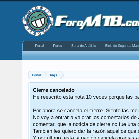
Portal
Foros
Zona de Análisis
Bicis de Segunda Man
Portal
Tags
equeño
Cierre cancelado
donde se
He reescrito esta nota 10 veces porque las p
Por ahora se cancela el cierre. Siento las mol
iéndonos
No voy a entrar a valorar los comentarios de 
comentar, que la noticia de cierre no fue un
También les quiero dar la razón aquellos que 
Y por último, esta situación cancela gracias 