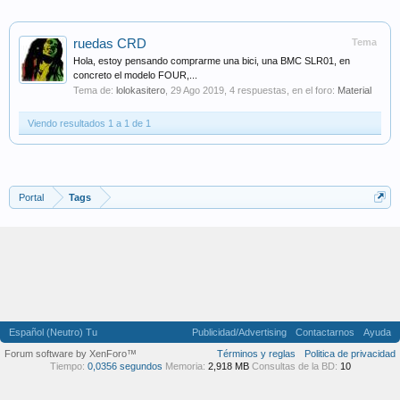
ruedas CRD
Tema
Hola, estoy pensando comprarme una bici, una BMC SLR01, en
concreto el modelo FOUR,...
Tema de:
lolokasitero
,
29 Ago 2019
, 4 respuestas, en el foro:
Material
Viendo resultados 1 a 1 de 1
Portal
Tags
Español (Neutro) Tu
Publicidad/Advertising
Contactarnos
Ayuda
Forum software by XenForo™
Términos y reglas
Politica de privacidad
Tiempo:
0,0356 segundos
Memoria:
2,918 MB
Consultas de la BD:
10