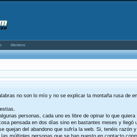
o
Miembros
alabras no son lo mío y no se explicar la montaña rusa de 
estias.
algunas personas, cada uno es libre de opinar lo que quiera
a cosa pensada en dos días sino en bastantes meses y llegó
se quejan del abandono que sufría la web. Si, tenéis razón 
a las múltiples personas que se han puesto en contacto conmig