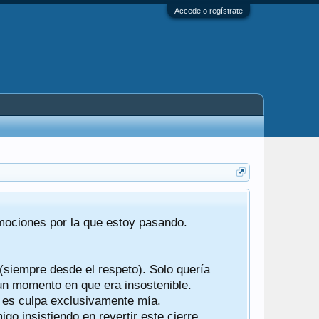
Accede o regístrate
Tras 22 año
emociones por la que estoy pasando.
foro de "ba
compartían r
 (siempre desde el respeto). Solo quería
Gracias a t
 un momento en que era insostenible.
participes d
y es culpa exclusivamente mía.
o insistiendo en revertir este cierre.
Ha sido un 