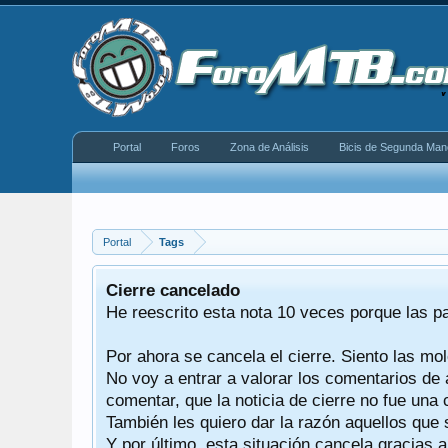
Portal
Foros
Zona de Análisis
Bicis de Segunda Man
Portal
Tags
equeño
Cierre cancelado
donde se
He reescrito esta nota 10 veces porque las p
Por ahora se cancela el cierre. Siento las mol
iéndonos
No voy a entrar a valorar los comentarios de 
comentar, que la noticia de cierre no fue un
También les quiero dar la razón aquellos que 
Y por último, esta situación cancela gracias 