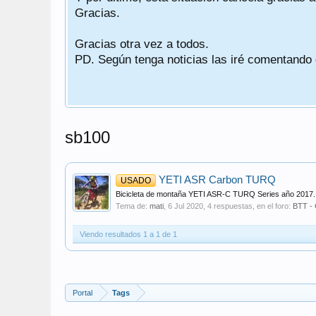
Gracias.
Gracias otra vez a todos.
PD. Según tenga noticias las iré comentando
sb100
YETI ASR Carbon TURQ
USADO
Bicicleta de montaña YETI ASR-C TURQ Series año 2017. T
Tema de:
mati
,
6 Jul 2020
, 4 respuestas, en el foro:
BTT - 
Viendo resultados 1 a 1 de 1
Portal
Tags