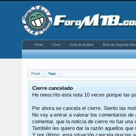
Portal
Foros
Zona de Análisis
Bicis de Segunda Man
Portal
Tags
equeño
Cierre cancelado
donde se
He reescrito esta nota 10 veces porque las p
Por ahora se cancela el cierre. Siento las mol
iéndonos
No voy a entrar a valorar los comentarios de 
comentar, que la noticia de cierre no fue un
También les quiero dar la razón aquellos que 
Y por último, esta situación cancela gracias 