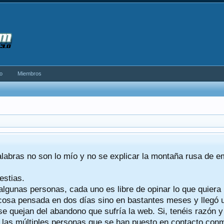
o
Miembros
alabras no son lo mío y no se explicar la montaña rusa de 
estias.
algunas personas, cada uno es libre de opinar lo que quiera
a cosa pensada en dos días sino en bastantes meses y llegó
se quejan del abandono que sufría la web. Si, tenéis razón 
a las múltiples personas que se han puesto en contacto conmig