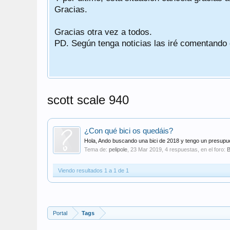
Gracias.
Gracias otra vez a todos.
PD. Según tenga noticias las iré comentando
scott scale 940
¿Con qué bici os quedáis?
Hola, Ando buscando una bici de 2018 y tengo un presupu
Tema de:
pelipole
,
23 Mar 2019
, 4 respuestas, en el foro:
B
Viendo resultados 1 a 1 de 1
Portal
Tags