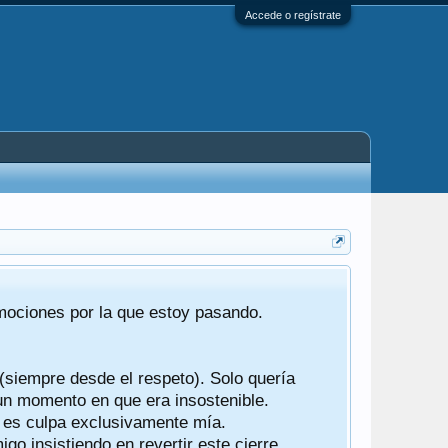
Accede o regístrate
Tras 22 año
emociones por la que estoy pasando.
foro de "ba
compartían r
 (siempre desde el respeto). Solo quería
Gracias a t
 un momento en que era insostenible.
participes d
y es culpa exclusivamente mía.
o insistiendo en revertir este cierre.
Ha sido un 