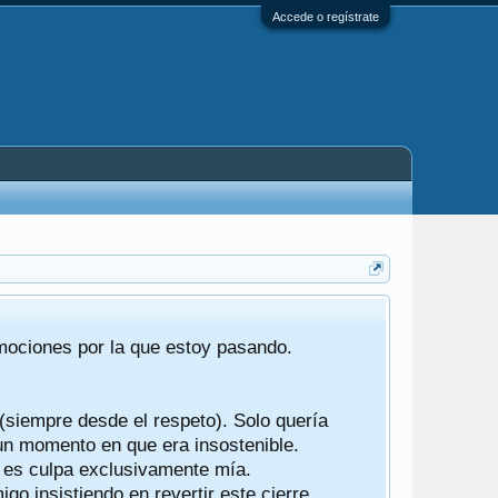
Accede o regístrate
Tras 22 año
emociones por la que estoy pasando.
foro de "ba
compartían r
 (siempre desde el respeto). Solo quería
Gracias a t
 un momento en que era insostenible.
participes d
y es culpa exclusivamente mía.
o insistiendo en revertir este cierre.
Ha sido un 