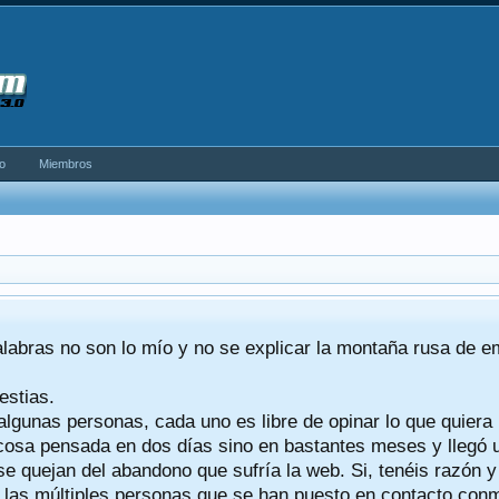
o
Miembros
alabras no son lo mío y no se explicar la montaña rusa de 
estias.
algunas personas, cada uno es libre de opinar lo que quiera
a cosa pensada en dos días sino en bastantes meses y llegó
se quejan del abandono que sufría la web. Si, tenéis razón 
a las múltiples personas que se han puesto en contacto conmig