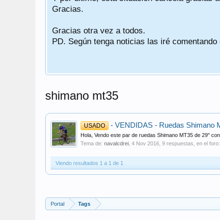
Gracias.
Gracias otra vez a todos.
PD. Según tenga noticias las iré comentando
shimano mt35
- VENDIDAS - Ruedas Shimano MT3
USADO
Hola, Vendo este par de ruedas Shimano MT35 de 29" con fr
Tema de:
navalcdrei
,
4 Nov 2016
, 9 respuestas, en el foro
Viendo resultados 1 a 1 de 1
Portal
Tags