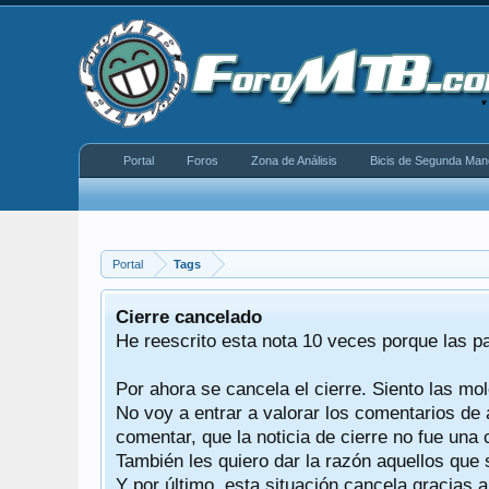
Portal
Foros
Zona de Análisis
Bicis de Segunda Man
Portal
Tags
equeño
Cierre cancelado
donde se
He reescrito esta nota 10 veces porque las p
Por ahora se cancela el cierre. Siento las mol
iéndonos
No voy a entrar a valorar los comentarios de 
comentar, que la noticia de cierre no fue un
También les quiero dar la razón aquellos que 
Y por último, esta situación cancela gracias 